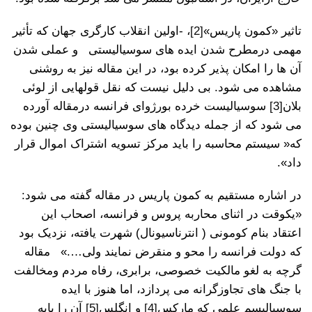
تاثیر «کمون پاریس»
[2]
، -اولین انقلاب کارگری جهان که تأثیر
مهمی درمطرح شدن ایده های سوسیالیستی و عملی شدن
آن ها را امکان پذیر کرده بود، در این مقاله نیز به روشنی
مشاهده می شود. بی دلیل نیست که نقل قولهایی از لوئی
بلان
[3]
سوسیالیست خرده بورژوای فرانسه درمقاله آورده
می شود که از جمله دیدگاه های سوسیالیستی وی چنین بوده
که« سیستم محاسبه را باید مرکز تسویه اشتراک اموال قرار
داد».
در اشاره مستقیم به کمون پاریس در مقاله گفته می شود:
«یکوقت در اثنای محاربه پروس و فرانسه، اصحاب این
اعتقاد بنام کومونی ( انترناسیونال) شهرت یافته، نزدیک بود
که دولت فرانسه را محو و منقرض نمایند ولی….» مقاله
گرچه به لغو مالکیت خصوصی، برابری، رفاه مردم ومخالفت
با جنگ های تجاوزگرانه می پردازد، اما هنوز با ایده
سوسیالیسم علمی که مارکس
[4]
و انگلس
[5]
آن را پایه