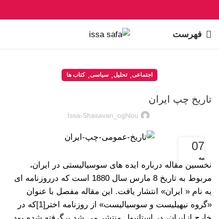
فهرست
,
,
,
اجتماعی
تحلیل
سیاسی
کتاب ها
تاریخ چپ ایران
Issa-Shasavan_oghlou
07
مه
نخستین مقاله درباره ایده های سوسیالیستی در ایران،
مربوط به تاریخ 8 مارس سال 1880 است که درروزنامه ای
به نام « ایران» انتشار یافت. این مقاله مفصل با عنوان
«گروه نیهیلیست و سوسیالیست» از روزنامه اختر
[1]
که در
خارج ازایران، در استانبول منتشر می شد برگرفته شده بود.