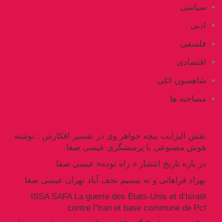
سیاسی
ادبی
فلسفی
اقتصادی
شاهسون ائلی
مصاحبه ها
نقش الیزابت نیچه خواهر وی در تفسیر افکارش : نوشته
هوش مصنوعی با پرسشگری عیسی صفا
در باره تاریخ انتشار « راه توده» عیسی صفا
بهزاد فراهانی و ته بیسیم نجف آباد تهران عیسی صفا
ISSA SAFA La guerre des États-Unis et d’Israël
contre l’Iran et base commune de Pcf