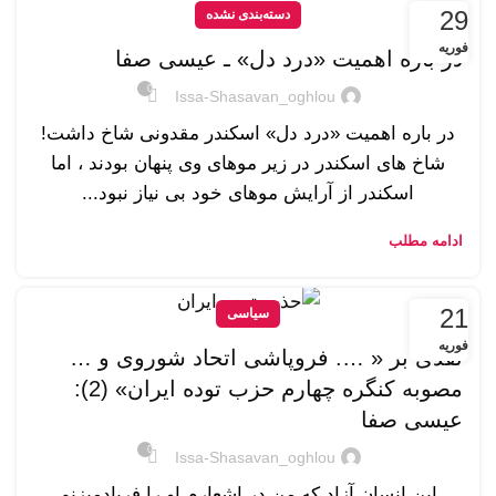
29
دسته‌بندی نشده
فوریه
در باره اهمیت «درد دل» ـ عیسی صفا
0
Issa-Shasavan_oghlou
در باره اهمیت «درد دل» اسکندر مقدونی شاخ داشت!
شاخ های اسکندر در زیر موهای وی پنهان بودند ، اما
اسکندر از آرایش موهای خود بی نیاز نبود...
ادامه مطلب
21
سیاسی
فوریه
نقدی بر « …. فروپاشی اتحاد شوروی و …
مصوبه کنگره چهارم حزب توده ایران» (2):
عیسی صفا
0
Issa-Shasavan_oghlou
این انسان آزاد که من در اشعارم او را فریادمیزنم