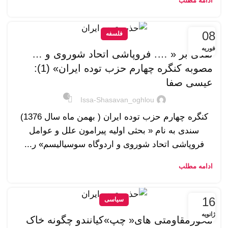
ادامه مطلب
08
فلسفه
فوریه
نقدی بر « …. فروپاشی اتحاد شوروی و …
مصوبه کنگره چهارم حزب توده ایران» (1):
عیسی صفا
0
Issa-Shasavan_oghlou
کنگره چهارم حزب توده ایران ( بهمن ماه سال 1376)
سندی به نام « بحثی اولیه پیرامون علل و عوامل
فروپاشی اتحاد شوروی و اردوگاه سوسیالیسم» ر...
ادامه مطلب
16
سیاسی
ژانویه
محورمقاومتی های« چپ»کیانندو چگونه خاک