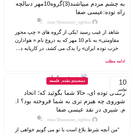
به چشم مردم میپاشند(3)گروه10مهر دنبالچه
راه توده:عیسی صفا
1
Issa-Shasavan_oghlou
شاهد از غیب رسید !یکی از گروه های « چپ محور
مقاومتی» به نام 10 مهر که به دروغ نام « هوادارن
حزب توده ایران» را یدک می کشد، در کارپایه د...
ادامه مطلب
10
,
دسته‌بندی نشده
فلسفه
نوامبر
رفقای توده ای، حالا شما بگوئید که؛ اتحاد
شوروی چه هیزم تری به شما فروخته بود؟ ا.
م. شیری در نقد عیسی صفا
0
Issa-Shasavan_oghlou
”من آنچه شرط بلاغ است با تو می گویم خواهی از