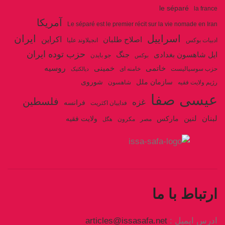
le séparé
la france
آمریکا
Le séparé est le premier récit sur la vie nomade en Iran
اسراییل
ایران
اکراین
اصلاح طلبان
ادبیات بوکس
انجیلاوند علیا
حزب توده ایران
جنگ
ایل شاهسون بغدادی
جو بایدن
بوکس
روسیه
خاتمی
خمینی
حزب سوسیالیست
خامنه ای
دیالکتیک
سازمان ملل
شوروی
رژیم ولایت فقیه
شاهسون
عیسی صفا
فلسطین
غزه
فرانسه
فداییان اکثریت
لنین
لبنان
مارکس
ولایت فقیه
مصر
مکرون
هگل
ارتباط با ما
ادرس ایمیل :
articles@issasafa.net