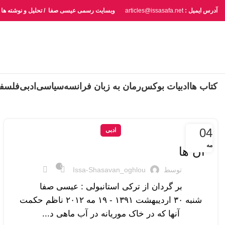
آدرس ایمیل :
articles@issasafa.net
وبسایت رسمی عیسی صفا / تحلیل و نوشته ها
کتاب ها
ادبیات بوکس
رمان به زبان فرانسه
سیاسی
ادبی
فلسف
04
ادبی
مه
آن ها
0
توسط
Issa-Shasavan_oghlou
بر گردان از ترکی استانبولی : عیسی صفا
شنبه ۳۰ ارديبهشت ۱۳۹۱ - ۱۹ مه ۲۰۱۲ ناظم حکمت
آنها که در خاک موریانه در آب ماهی د...