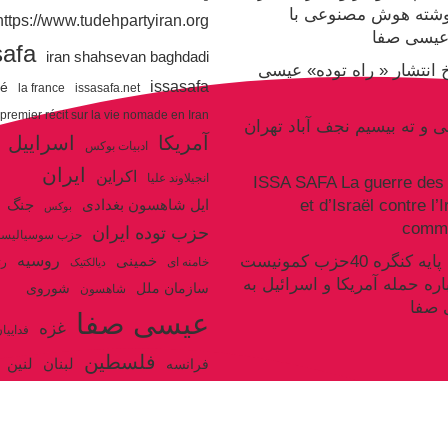
وشته هوش مصنوعی با
https://www.tudehpartyiran.org/
یسی صفا
safa
iran shahsevan baghdadi
یخ انتشار « راه توده» عیسی
issasafa
ré
la france
issasafa.net
 premier récit sur la vie nomade en Iran
نی و ته بیسیم نجف آباد تهران
آمریکا
اسراییل
ادبیات بوکس
ایران
اکراین
انجیلاوند علیا
ISSA SAFA La guerre des 
et d’Israël contre l’
جنگ
ایل شاهسون بغدادی
بوکس
commu
حزب توده ایران
حزب سوسیالیس
روسیه
سکوت سند پایه کنگره 40حزب کمونیست
خمینی
خامنه ای
رژ
دیالکتیک
اره حمله آمریکا و اسرائیل به
سازمان ملل
شوروی
شاهسون
 صفا
عیسی صفا
غزه
فداییا
فلسطین
لنین
لبنان
فرانسه
ولایت فقیه
مکرون
هگل