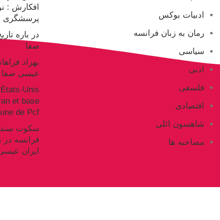
افکارش : ن
ادبیات بوکس
پرسشگری ع
رمان به زبان فرانسه
در باره تار
صفا
سیاسی
بهزاد فراها
ادبی
عیسی صفا
فلسفی
États-Unis
Iran et base
اقتصادی
ne de Pcf
شاهسون ائلی
فرانسه در ب
مصاحبه ها
ایران عیسی