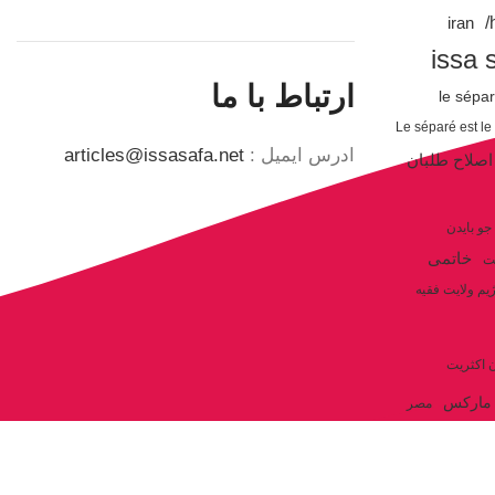
iran
issa 
ارتباط با ما
le sépa
Le séparé est le
ادرس ایمیل :
articles@issasafa.net
اصلاح طلبان
جو بایدن
خاتمی
ت
یم ولایت فقیه
ن اکثریت
مارکس
مصر