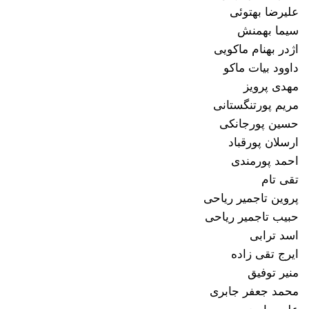
علیرضا بهتوئی
سیما بهمنش
اژدر بهنام ماکویی
داوود بیات ماکو
مهدی پرویز
مریم پورتنگستانی
حسین پورجانکی
ارسلان پورقباد
احمد پورمندی
تقی تام
پروین تاجمیر ریاحی
حبیب تاجمیر ریاحی
اسد ترابی
ایرج تقی زاده
منیر توفیق
محمد جعفر جابری