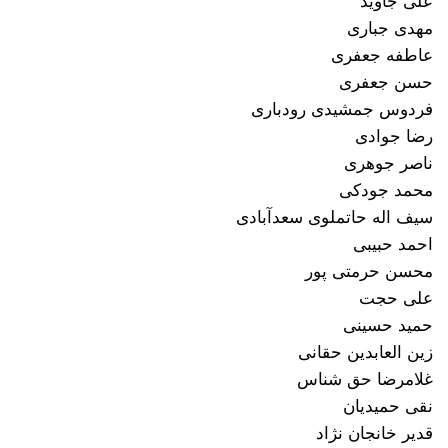
علی جاوید
مهدی جباری
عاطفه جعفری
حسن جعفری
فردوس جمشیدی رودباری
رضا جوادی
ناصر جوهری
محمد جودکی
سیف اله حاتملوی سعدآبادی
احمد حبیبی
محسن حرمتی پور
علی حجت
حمید حسینی
زین العابدین حقانی
غلامرضا حق شناس
نقی حمیدیان
قدیر خانجان نژاد