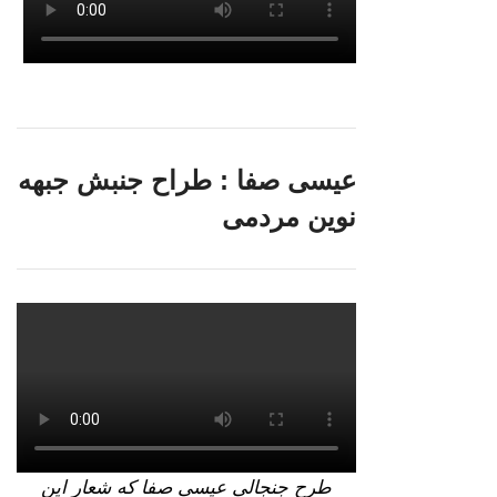
عیسی صفا : طراح جنبش جبهه
نوین مردمی
طرح جنجالی عیسی صفا که شعار این