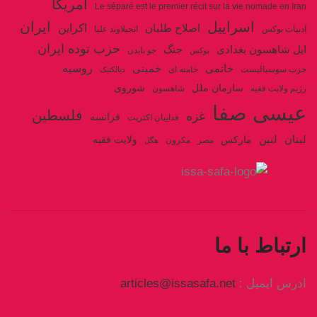
آمریکا
Le séparé est le premier récit sur la vie nomade en Iran
اسراییل
ایران
اکراین
اصلاح طلبان
ادبیات بوکس
انجیلاوند علیا
حزب توده ایران
جنگ
ایل شاهسون بغدادی
جو بایدن
بوکس
روسیه
خاتمی
خمینی
حزب سوسیالیست
خامنه ای
دیالکتیک
سازمان ملل
شوروی
رژیم ولایت فقیه
شاهسون
عیسی صفا
فلسطین
غزه
فرانسه
فداییان اکثریت
لنین
لبنان
مارکس
ولایت فقیه
مصر
مکرون
هگل
ارتباط با ما
ادرس ایمیل :
articles@issasafa.net