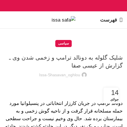
فهرست
سیاسی
شلیک گلوله به دونالد ترامپ و زخمی شدن وی ـ
گزارش از عیسی صفا
Issa-Shasavan_oghlou
14
جولای
دونالد ترامپ در جریان کارزار انتخاباتی در پنسیلوانیا مورد
حمله مسلحانه قرار گرفت و از ناحیه گوش زخمی و به
بیمارستان برده شد. حال وی وخیم نیست و جراحت سطحی
است. ضارب و یک نفر دیگر در این حادثه کشته شدند. حادثه