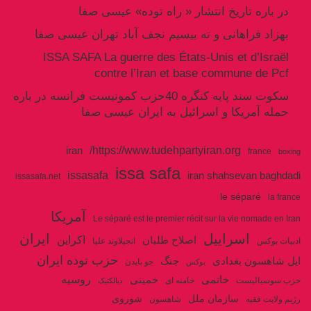
در باره تاریخ انتشار « راه توده» عیسی صفا
بهزاد فراهانی و ته بیسیم نجف آباد تهران عیسی صفا
ISSA SAFA La guerre des États-Unis et d’Israël
contre l’Iran et base commune de Pcf
سکوت سند پایه کنگره 40حزب کمونیست فرانسه در باره
حمله آمریکا و اسرائیل به ایران عیسی صفا
https://www.tudehpartyiran.org/
iran
france
boxing
issa safa
issasafa
iran shahsevan baghdadi
issasafa.net
le séparé
la france
آمریکا
Le séparé est le premier récit sur la vie nomade en Iran
اسراییل
ایران
اکراین
اصلاح طلبان
ادبیات بوکس
انجیلاوند علیا
حزب توده ایران
جنگ
ایل شاهسون بغدادی
جو بایدن
بوکس
روسیه
خاتمی
خمینی
حزب سوسیالیست
خامنه ای
دیالکتیک
سازمان ملل
شوروی
رژیم ولایت فقیه
شاهسون