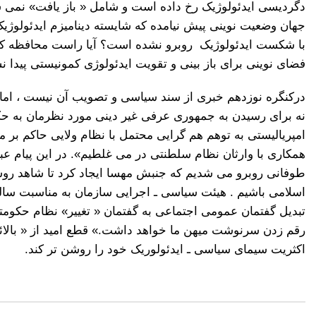
دگردیسی ایدئولوژیک رخ داده است و شامل « باز یافت» نمی
جهان وضعیت نوینی پیش نیامده که شایسته دینامیزم ایدئولوژیک
با شکست ایدئولوژیک روبرو نشده است؟ آیا راست محافظه کار 
فضای نوینی برای باز بینی و تقویت ایدئولوژی کمونیستی پیدا
درکنگره نوزدهم خبری از سند سیاسی و تصویب آن نیست ، اما 
نه برای رسیدن به جمهوری عرفی غیر دینی مورد نظرمان به حکومت
امپریالیستی به توهم هم گرایی محتمل با نظام ولایی حاکم بر
همکاری با وارثان نظام سلطنتی در می غلطیم». در این پیام 
طوفانی روبرو می شدیم که جنبش مهسا ایجاد کرد تا شاهد ر
اسلامی باشیم . هیئت سیاسی ـ اجرایی سازمان به مناسبت سال
تبدیل گفتمان عمومی اجتماعی به گفتمان « تغییر» نظام حکومتی 
رقم زدن سرنوشت میهن ما خواهد داشت.» قطع امید از « بالائی
اکثریت سیمای سیاسی ـ ایدئولوریک خود را روشن تر کند.