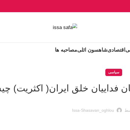
ی
اقتصادی
شاهسون ائلی
مصاحبه ها
سیاسی
ن فداییان خلق ایران( اکثریت) چ
سط
Issa-Shasavan_oghlou