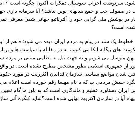
 شود. سرنوشت احزاب سوسیال دمکرات اکنون چگونه است ؟ آیا 
 در صفوف چپ و جمع بندیهای نوین نباشد؟ آیا سرمایه داری جهان
در پوشش ملی گرایی خود را آلترناتیو جهانی شدن معرفی نمی ک
 نشده است؟
خطوط یک سند در پیام به مردم ایران دیده می شود: « هم از ا
 های بیگانه اتکا می کنیم ، نه در مقابله با سیاست ها و برنام
 میهن متوسل می شویم و نه جهت نیل به نظامی مبتنی بر مردم سا
عبور از جمهوری اسلامی بطور مشخص مطرح نشده است. در واقع ما
وشن شدن مواضع سیاسی سازمان فداییان اکثرریت در مورد حکو
گرد جنبش مردمی ب که با نام مهسا رقم خورده است اعلام می ک
ایران دستاورد عظیم و ماندگاری است که به باور ما گام تعیین ک
ها» آیا در سازمان اکثریت نهایی شده است؟شاید کنگره آتی سازم