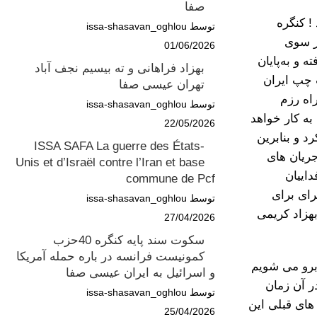
صفا
! کنگره
توسط issa-shasavan_oghlou
ز سوی
01/06/2026
 و به‌پایان
بهزاد فراهانی و ته بیسیم نجف آباد
 چپ ایران
تهران عیسی صفا
راه رزم
توسط issa-shasavan_oghlou
ه کار خواهد
22/05/2026
 و بنابرین
ISSA SAFA La guerre des États-
جریان های
Unis et d’Israël contre l’Iran et base
اییان
commune de Pcf
رای برای
توسط issa-shasavan_oghlou
بهزاد کریمی
27/04/2026
سکوت سند پایه کنگره 40حزب
کمونیست فرانسه در باره حمله آمریکا
برو می شویم
و اسرائیل به ایران عیسی صفا
ر آن زمان
توسط issa-shasavan_oghlou
ای قبلی این
25/04/2026