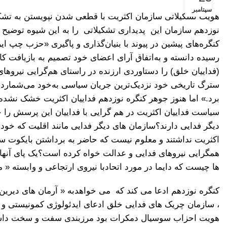
سپتامبر
هویت تشکیلاتی سازمان اکثریت با قطعی شدن نپویستن به تشکی
نوزدهم سازمان این پدیداری تشکیلاتی را به این شیوه توضیح
کنگره‌های پیشین در پیوند با بنیان‌گذاری و پاگیری «حزب چپ ایرا
رسیده دانسته و به‌اتفاق آرای اعضای خود تصمیم به بازیافت ک
(فداییان خلق) را دستاوردی ارزنده در راستای هم‌گرایی نیروهای
سترگ تاریخی خود نزدیک‌ترین جریان سیاسی به‌خود می‌شمارد
برد.» اما هنوز جوهر کنگره نوزدهم فداییان اکثریت خشک نشده
سیاست فداییان اکثریت در هم گرایی با فداییان این پرسش را 
دیگر فدایی دارند؟سازمان های دیگر فدایی مانند اقلیت که خود
اکثریت نداشتند و معلوم نیست که حاضر به برداشتن بایکوت س
همگرایی نیروهای فدایی و عدالت خواه کرده است؟یک پای آنها د
ها چیست که دایما در مورد اتحادبا نیروی ارتجاعی و وابسته 
کنگره نوزدهم ادعا می کند که می خواهدبه « آرمان های دیرین
، سازمان چریک های فدایی خلق ادعای ایدئولوژی کمونیستی و 
هویت احزاب سوسیال دمکرات بود مرزبندی سفت و سخت داشتند