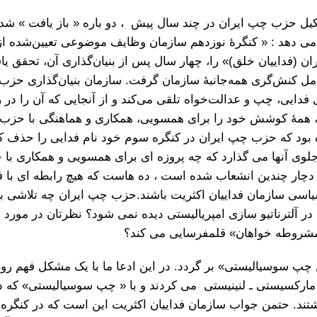
ل حزب چپ ایران در چند سال پیش ، دو باره « باز یافت » شد 
 می دهد : « کنگرهٔ نوزدهم سازمان وظایف موضوعی تعیین‌شده ا
ن (فداییان خلق)» را، چهار سال پس از بنیان‌گذاری آن، تحقق یافته
امل کنش‌گری همه‌جانبهٔ سازمان گرفت. سازمان بنیان‌گذاری حزب
 فدایی، چپ و عدالت‌خواه تلقی می‌کند و از آنجایی که آن را در 
، همۀ کوشش خود را برای همسویی، همکاری و هماهنگی با حزب ب
 بود که حزب چپ ایران در کنگره سوم خود نام فدایی را حذف کرد
جلوی آنها می گذارد که چه پروزه ای برای همسویی و همکاری با 
 دچار چندین انشعاب شده است ، ده هاست که هیچ رابطه ای با فد
یاسی سازمان فداییان اکثریت باشند.حزب چپ ایران چه تلاشی ب
ر آلترناتیو سازی امپریالیستی دیده نمی شود؟ نظرتان در مورد 
« مشروطه خواهان» قلمفرسایی می کند؟
 چپ سوسیالیستی» بر گردد. در این ادعا ما با یک مشکل فهم رو
مارکسیستی ـ لنینیستی می کردند و با « چپ سوسیالیستی» که د
. حتمن جواب سازمان فداییان اکثریت این است که در کنگره ه