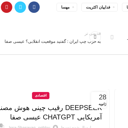
فداییان اکثریت
مهسا
قدیمی تر
به حزب چپ ایران : گفتید موقعیت انقلابی؟ عیسی صفا
28
اقتصادی
ژانویه
DEEPSEEK رقیب چینی هوش مص
آمریکایی CHATGPT عیسی صفا
0
ارسال شده توسط
Issa-Shasavan_oghlou