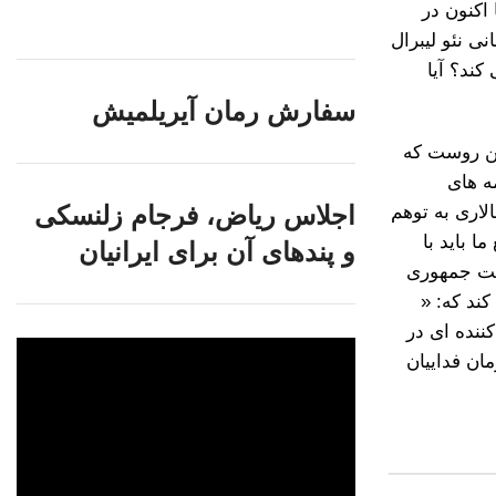
اکنون در
ی نئو لیبرال
ند؟ آیا
سفارش رمان آیریلمیش
ین روست که
ه های
اجلاس ریاض، فرجام زلنسکی
لاری به توهم
 باید با
و پندهای آن برای ایرانیان
مت جمهوری
ند که: «
ننده ای در
ان فداییان