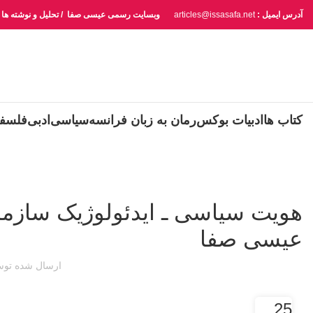
آدرس ایمیل :
articles@issasafa.net
وبسایت رسمی عیسی صفا / تحلیل و نوشته ها
کتاب ها
ادبیات بوکس
رمان به زبان فرانسه
سیاسی
ادبی
فلسف
هویت سیاسی ـ ایدئولوژیک سازما
عیسی صفا
ارسال شده تو
25