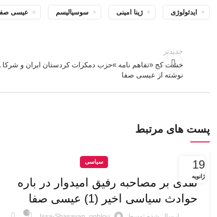
ایدئولوژی
ژینا امینی
سوسیالیسم
عیسی صفا
جدیدتر
خشت کج «تفاهم نامه »حزب دمکرات کردستان ایران و شرکا ـ
نوشته از عیسی صفا
پست های مرتبط
19
سیاسی
ژانویه
نقدی بر مصاحبه رفیق امیدوار در باره
حوادث سیاسی اخیر (1) عیسی صفا
0
ارسال شده توسط
Issa-Shasavan_oghlou