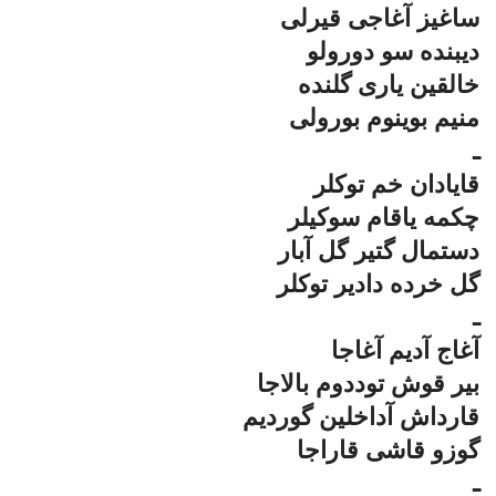
ساغیز آغاجی قیرلی
دیبنده سو دورولو
خالقین یاری گلنده
منیم بوینوم بورولی
ـ
قایادان خم توکلر
چکمه یاقام سوکیلر
دستمال گتیر گل آبار
گل خرده دادیر توکلر
ـ
آغاج آدیم آغاجا
بیر قوش توددوم بالاجا
قارداش آداخلین گوردیم
گوزو قاشی قاراجا
ـ