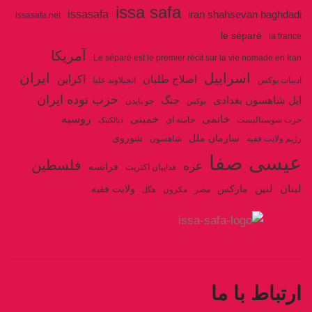
issa safa
issasafa
iran shahsevan baghdadi
issasafa.net
le séparé
la france
آمریکا
Le séparé est le premier récit sur la vie nomade en Iran
اسراییل
ایران
اکراین
اصلاح طلبان
ادبیات بوکس
انجیلاوند علیا
حزب توده ایران
جنگ
ایل شاهسون بغدادی
جو بایدن
بوکس
روسیه
خاتمی
خمینی
حزب سوسیالیست
خامنه ای
دیالکتیک
سازمان ملل
شوروی
رژیم ولایت فقیه
شاهسون
عیسی صفا
فلسطین
غزه
فرانسه
فداییان اکثریت
لنین
لبنان
مارکس
ولایت فقیه
مصر
مکرون
هگل
ارتباط با ما