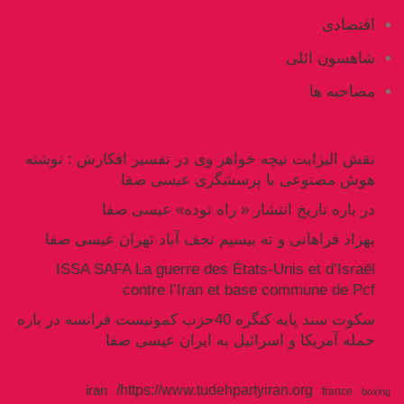
اقتصادی
شاهسون ائلی
مصاحبه ها
نقش الیزابت نیچه خواهر وی در تفسیر افکارش : نوشته
هوش مصنوعی با پرسشگری عیسی صفا
در باره تاریخ انتشار « راه توده» عیسی صفا
بهزاد فراهانی و ته بیسیم نجف آباد تهران عیسی صفا
ISSA SAFA La guerre des États-Unis et d’Israël
contre l’Iran et base commune de Pcf
سکوت سند پایه کنگره 40حزب کمونیست فرانسه در باره
حمله آمریکا و اسرائیل به ایران عیسی صفا
https://www.tudehpartyiran.org/
iran
france
boxing