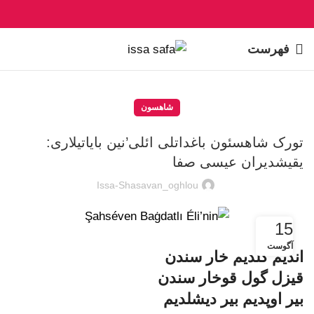
فهرست
شاهسون
تورک شاهسئون باغداتلی ائلی’نین بایاتیلاری:
یقیشدیران عیسی صفا
Issa-Shasavan_oghlou
15
آگوست
اندیم گلدیم خار سندن
قیزل گول قوخار سندن
بیر اوپدیم بیر دیشلدیم