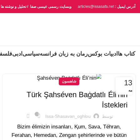
آدرس ایمیل :
articles@issasafa.net
وبسایت رسمی عیسی صفا / تحلیل و نوشته ها
کتاب ها
ادبیات بوکس
رمان به زبان فرانسه
سیاسی
ادبی
فلسف
13
شاهسون
مه
Türk Şahséven Baġdatlı Éli’nin
İstekleri
1
توسط
Issa-Shasavan_oghlou
Bizim élimizin insanları, Ⱪum, Sava, Téhran,
Ferahan, Hemedan, Zengan şehirlerinde ve bütün