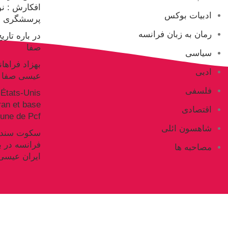
افکارش : ن
ادبیات بوکس
پرسشگری ع
رمان به زبان فرانسه
در باره تار
صفا
سیاسی
بهزاد فراها
ادبی
عیسی صفا
فلسفی
États-Unis
Iran et base
اقتصادی
ne de Pcf
شاهسون ائلی
فرانسه در ب
مصاحبه ها
ایران عیسی