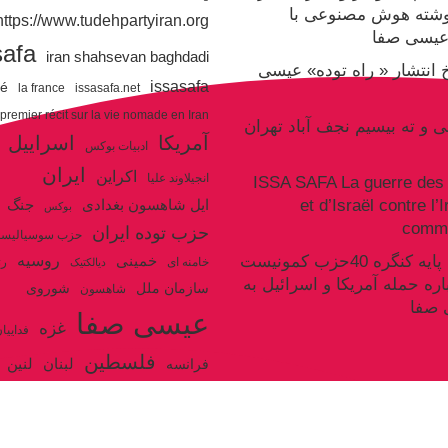
وشته هوش مصنوعی با
https://www.tudehpartyiran.org/
یسی صفا
safa
iran shahsevan baghdadi
یخ انتشار « راه توده» عیسی
issasafa
ré
la france
issasafa.net
 premier récit sur la vie nomade en Iran
نی و ته بیسیم نجف آباد تهران
آمریکا
اسراییل
ادبیات بوکس
ایران
اکراین
انجیلاوند علیا
ISSA SAFA La guerre des 
et d’Israël contre l’
جنگ
ایل شاهسون بغدادی
بوکس
commu
حزب توده ایران
حزب سوسیالیس
روسیه
سکوت سند پایه کنگره 40حزب کمونیست
خمینی
خامنه ای
رژ
دیالکتیک
اره حمله آمریکا و اسرائیل به
سازمان ملل
شوروی
شاهسون
 صفا
عیسی صفا
غزه
فداییا
فلسطین
لنین
لبنان
فرانسه
ولایت فقیه
مکرون
هگل