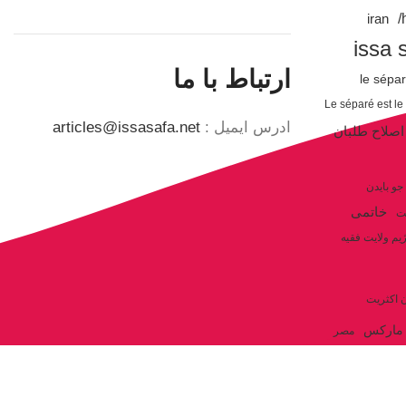
iran
issa 
ارتباط با ما
le sépa
Le séparé est le
ادرس ایمیل :
articles@issasafa.net
اصلاح طلبان
جو بایدن
خاتمی
ت
یم ولایت فقیه
ن اکثریت
مارکس
مصر