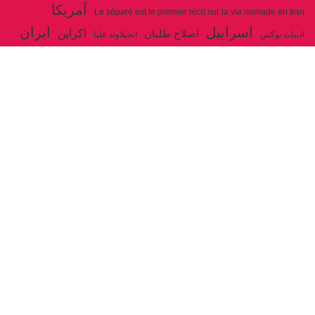
آمریکا
Le séparé est le premier récit sur la vie nomade en Iran
اسراییل
ایران
اکراین
اصلاح طلبان
ادبیات بوکس
انجیلاوند علیا
حزب توده ایران
جنگ
ایل شاهسون بغدادی
جو بایدن
بوکس
روسیه
خاتمی
خمینی
حزب سوسیالیست
خامنه ای
دیالکتیک
سازمان ملل
شوروی
رژیم ولایت فقیه
شاهسون
عیسی صفا
فلسطین
غزه
فرانسه
فداییان اکثریت
لنین
لبنان
مارکس
ولایت فقیه
مصر
مکرون
هگل
ارتباط با ما
ادرس ایمیل :
articles@issasafa.net