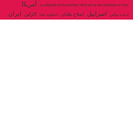
آمریکا
Le séparé est le premier récit sur la vie nomade en Iran
اسراییل
ایران
اکراین
اصلاح طلبان
ادبیات بوکس
انجیلاوند علیا
حزب توده ایران
جنگ
ایل شاهسون بغدادی
جو بایدن
بوکس
روسیه
خاتمی
خمینی
حزب سوسیالیست
خامنه ای
دیالکتیک
سازمان ملل
شوروی
رژیم ولایت فقیه
شاهسون
عیسی صفا
فلسطین
غزه
فرانسه
فداییان اکثریت
لنین
لبنان
مارکس
ولایت فقیه
مصر
مکرون
هگل
ارتباط با ما
ادرس ایمیل :
articles@issasafa.net