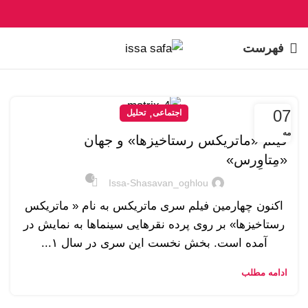
فهرست
07
,
اجتماعی
تحلیل
مه
فیلم «ماتریکس رستاخیزها» و جهان
«مِتاوِرس»
0
Issa-Shasavan_oghlou
اکنون چهارمین فیلم سری ماتریکس به نام « ماتریکس
رستاخیزها» بر روی پرده نقره­ایی سینماها به نمایش در
آمده است. بخش نخست این سری در سال ۱...
ادامه مطلب