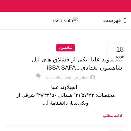
فهرست
18
شاهسون
فوریه
انجیلاوند علیا: یکی از قشلاق های ایل
شاهسون بغدادی ـ ISSA SAFA
0
Issa-Shasavan_oghlou
انجیلاوند علیا
مختصات: ۳۴°۵۷′۲۱″ شمالی ۵۰°۳۴′۳۸″ شرقی از
ویکی‌پدیا، دانشنامهٔ آ...
ادامه مطلب