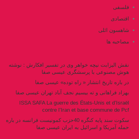
فلسفی
اقتصادی
شاهسون ائلی
مصاحبه ها
نقش الیزابت نیچه خواهر وی در تفسیر افکارش : نوشته
هوش مصنوعی با پرسشگری عیسی صفا
در باره تاریخ انتشار « راه توده» عیسی صفا
بهزاد فراهانی و ته بیسیم نجف آباد تهران عیسی صفا
ISSA SAFA La guerre des États-Unis et d’Israël
contre l’Iran et base commune de Pcf
سکوت سند پایه کنگره 40حزب کمونیست فرانسه در باره
حمله آمریکا و اسرائیل به ایران عیسی صفا