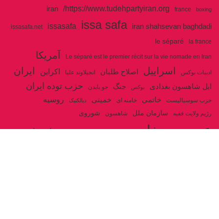
https://www.tudehpartyiran.org/
iran
france
boxing
issa safa
issasafa
iran shahsevan baghdadi
issasafa.net
le séparé
la france
آمریکا
Le séparé est le premier récit sur la vie nomade en Iran
اسراییل
ایران
اکراین
اصلاح طلبان
ادبیات بوکس
انجیلاوند علیا
حزب توده ایران
جنگ
ایل شاهسون بغدادی
جو بایدن
بوکس
روسیه
خاتمی
خمینی
حزب سوسیالیست
خامنه ای
دیالکتیک
سازمان ملل
شوروی
رژیم ولایت فقیه
شاهسون
عیسی صفا
فلسطین
غزه
فرانسه
فداییان اکثریت
لنین
لبنان
مارکس
ولایت فقیه
مصر
مکرون
هگل