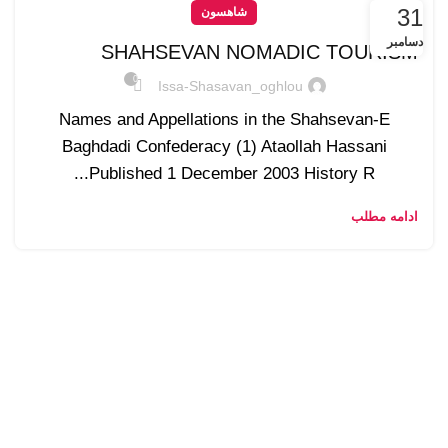
31
شاهسون
دسامبر
SHAHSEVAN NOMADIC TOURISM
0
Issa-Shasavan_oghlou
Names and Appellations in the Shahsevan-E
Baghdadi Confederacy (1) Ataollah Hassani
Published 1 December 2003 History R...
ادامه مطلب