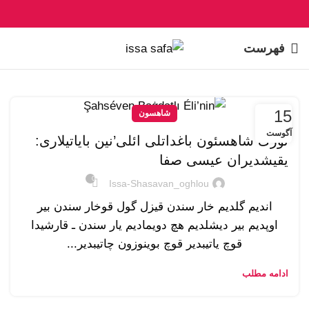
فهرست
15
شاهسون
آگوست
تورک شاهسئون باغداتلی ائلی’نین بایاتیلاری:
یقیشدیران عیسی صفا
0
Issa-Shasavan_oghlou
اندیم گلدیم خار سندن قیزل گول قوخار سندن بیر
اوپدیم بیر دیشلدیم هچ دویمادیم یار سندن ـ قارشیدا
قوچ یاتیبدیر قوچ بوینوزون چاتیبدیر...
ادامه مطلب