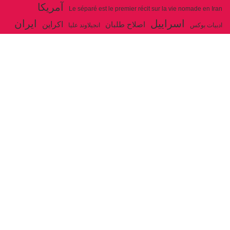
آمریکا
Le séparé est le premier récit sur la vie nomade en Iran
اسراییل
ایران
اکراین
اصلاح طلبان
ادبیات بوکس
انجیلاوند علیا
حزب توده ایران
جنگ
ایل شاهسون بغدادی
جو بایدن
بوکس
روسیه
خاتمی
خمینی
حزب سوسیالیست
خامنه ای
دیالکتیک
سازمان ملل
شوروی
رژیم ولایت فقیه
شاهسون
عیسی صفا
فلسطین
غزه
فرانسه
فداییان اکثریت
لنین
لبنان
مارکس
ولایت فقیه
مصر
مکرون
هگل
ارتباط با ما
ادرس ایمیل :
articles@issasafa.net