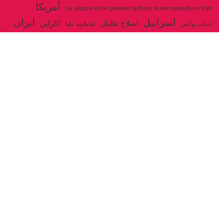
آمریکا
Le séparé est le premier récit sur la vie nomade en Iran
اسراییل
ایران
اکراین
اصلاح طلبان
ادبیات بوکس
انجیلاوند علیا
حزب توده ایران
جنگ
ایل شاهسون بغدادی
جو بایدن
بوکس
روسیه
خاتمی
خمینی
حزب سوسیالیست
خامنه ای
دیالکتیک
سازمان ملل
شوروی
رژیم ولایت فقیه
شاهسون
عیسی صفا
فلسطین
غزه
فرانسه
فداییان اکثریت
لنین
لبنان
مارکس
ولایت فقیه
مصر
مکرون
هگل
ارتباط با ما
ادرس ایمیل :
articles@issasafa.net