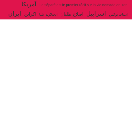
آمریکا
Le séparé est le premier récit sur la vie nomade en Iran
اسراییل
ایران
اکراین
اصلاح طلبان
ادبیات بوکس
انجیلاوند علیا
حزب توده ایران
جنگ
ایل شاهسون بغدادی
جو بایدن
بوکس
روسیه
خاتمی
خمینی
حزب سوسیالیست
خامنه ای
دیالکتیک
سازمان ملل
شوروی
رژیم ولایت فقیه
شاهسون
عیسی صفا
فلسطین
غزه
فرانسه
فداییان اکثریت
لنین
لبنان
مارکس
ولایت فقیه
مصر
مکرون
هگل
ارتباط با ما
ادرس ایمیل :
articles@issasafa.net