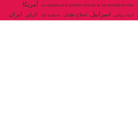
آمریکا
Le séparé est le premier récit sur la vie nomade en Iran
اسراییل
ایران
اکراین
اصلاح طلبان
ادبیات بوکس
انجیلاوند علیا
حزب توده ایران
جنگ
ایل شاهسون بغدادی
جو بایدن
بوکس
روسیه
خاتمی
خمینی
حزب سوسیالیست
خامنه ای
دیالکتیک
سازمان ملل
شوروی
رژیم ولایت فقیه
شاهسون
عیسی صفا
فلسطین
غزه
فرانسه
فداییان اکثریت
لنین
لبنان
مارکس
ولایت فقیه
مصر
مکرون
هگل
ارتباط با ما
ادرس ایمیل :
articles@issasafa.net