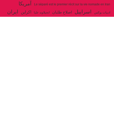
آمریکا
Le séparé est le premier récit sur la vie nomade en Iran
اسراییل
ایران
اکراین
اصلاح طلبان
ادبیات بوکس
انجیلاوند علیا
حزب توده ایران
جنگ
ایل شاهسون بغدادی
جو بایدن
بوکس
روسیه
خاتمی
خمینی
حزب سوسیالیست
خامنه ای
دیالکتیک
سازمان ملل
شوروی
رژیم ولایت فقیه
شاهسون
عیسی صفا
فلسطین
غزه
فرانسه
فداییان اکثریت
لنین
لبنان
مارکس
ولایت فقیه
مصر
مکرون
هگل
ارتباط با ما
ادرس ایمیل :
articles@issasafa.net