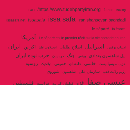
https://www.tudehpartyiran.org/
iran
france
boxing
issa safa
issasafa
iran shahsevan baghdadi
issasafa.net
le séparé
la france
آمریکا
Le séparé est le premier récit sur la vie nomade en Iran
اسراییل
ایران
اکراین
اصلاح طلبان
ادبیات بوکس
انجیلاوند علیا
حزب توده ایران
جنگ
ایل شاهسون بغدادی
جو بایدن
بوکس
روسیه
خاتمی
خمینی
حزب سوسیالیست
خامنه ای
دیالکتیک
سازمان ملل
شوروی
رژیم ولایت فقیه
شاهسون
عیسی صفا
فلسطین
غزه
فرانسه
فداییان اکثریت
لنین
لبنان
مارکس
ولایت فقیه
مصر
مکرون
هگل