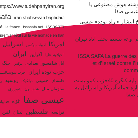
وشته هوش مصنوعی با
https://www.tudehpartyiran.org/
یسی صفا
safa
iran shahsevan baghdadi
یخ انتشار « راه توده» عیسی
issasafa
ré
la france
issasafa.net
 premier récit sur la vie nomade en Iran
نی و ته بیسیم نجف آباد تهران
آمریکا
اسراییل
ادبیات بوکس
ایران
اکراین
انجیلاوند علیا
ISSA SAFA La guerre des 
et d’Israël contre l’
جنگ
ایل شاهسون بغدادی
بوکس
commu
حزب توده ایران
حزب سوسیالیس
روسیه
سکوت سند پایه کنگره 40حزب کمونیست
خمینی
خامنه ای
رژ
دیالکتیک
اره حمله آمریکا و اسرائیل به
سازمان ملل
شوروی
شاهسون
 صفا
عیسی صفا
غزه
فداییا
فلسطین
لنین
لبنان
فرانسه
ولایت فقیه
مکرون
هگل