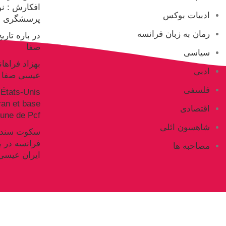
افکارش : ن
ادبیات بوکس
پرسشگری ع
رمان به زبان فرانسه
در باره تار
صفا
سیاسی
بهزاد فراها
ادبی
عیسی صفا
فلسفی
États-Unis
Iran et base
اقتصادی
ne de Pcf
شاهسون ائلی
فرانسه در ب
مصاحبه ها
ایران عیسی