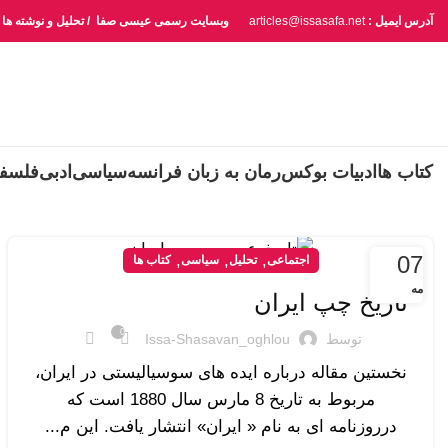
آدرس ایمیل :
articles@issasafa.net
وبسایت رسمی عیسی صفا / تحلیل و نوشته ها
کتاب ها
ادبیات بوکس
رمان به زبان فرانسه
سیاسی
ادبی
فلسف
07
,
,
,
اجتماعی
تحلیل
سیاسی
کتاب ها
مه
تاریخ چپ ایران
0
توسط
Issa-Shasavan_oghlou
نخستین مقاله درباره ایده های سوسیالیستی در ایران،
مربوط به تاریخ 8 مارس سال 1880 است که
درروزنامه ای به نام « ایران» انتشار یافت. این م...