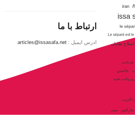
iran
issa 
ارتباط با ما
le sépa
Le séparé est le
ادرس ایمیل :
articles@issasafa.net
اصلاح طلبان
جو بایدن
خاتمی
ت
یم ولایت فقیه
ن اکثریت
مارکس
مصر