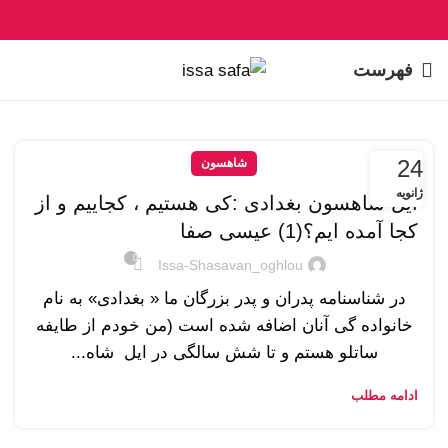
فهرست
24
شاهسون
ژانویه
ایل شاهسون بغدادی :کی هستیم ، کجاییم و از
کجا آمده ایم؟(1) عیسی صفا
0
Issa-Shasavan_oghlou
در شناسنامه پدران و پدر بزرگان ما « بغدادی» به نام
خانواده گی آنان اضافه شده است (من خودم از طایفه
ساتلو هستم و تا شش سالگی در ایل شاه...
ادامه مطلب