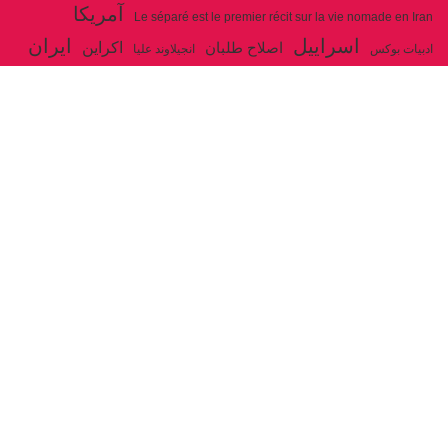
آمریکا
Le séparé est le premier récit sur la vie nomade en Iran
اسراییل
ایران
اکراین
اصلاح طلبان
ادبیات بوکس
انجیلاوند علیا
حزب توده ایران
جنگ
ایل شاهسون بغدادی
جو بایدن
بوکس
روسیه
خاتمی
خمینی
حزب سوسیالیست
خامنه ای
دیالکتیک
سازمان ملل
شوروی
رژیم ولایت فقیه
شاهسون
عیسی صفا
فلسطین
غزه
فرانسه
فداییان اکثریت
لنین
لبنان
مارکس
ولایت فقیه
مصر
مکرون
هگل
ارتباط با ما
ادرس ایمیل :
articles@issasafa.net