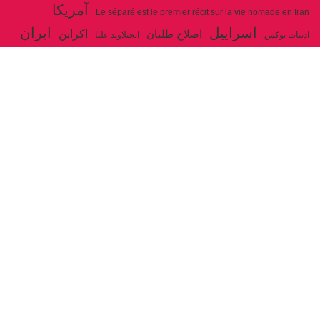
آمریکا
Le séparé est le premier récit sur la vie nomade en Iran
اسراییل
ایران
اکراین
اصلاح طلبان
ادبیات بوکس
انجیلاوند علیا
حزب توده ایران
جنگ
ایل شاهسون بغدادی
جو بایدن
بوکس
روسیه
خاتمی
خمینی
حزب سوسیالیست
خامنه ای
دیالکتیک
سازمان ملل
شوروی
رژیم ولایت فقیه
شاهسون
عیسی صفا
فلسطین
غزه
فرانسه
فداییان اکثریت
لنین
لبنان
مارکس
ولایت فقیه
مصر
مکرون
هگل
ارتباط با ما
ادرس ایمیل :
articles@issasafa.net