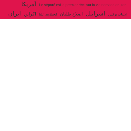
آمریکا
Le séparé est le premier récit sur la vie nomade en Iran
اسراییل
ایران
اکراین
اصلاح طلبان
ادبیات بوکس
انجیلاوند علیا
حزب توده ایران
جنگ
ایل شاهسون بغدادی
جو بایدن
بوکس
روسیه
خاتمی
خمینی
حزب سوسیالیست
خامنه ای
دیالکتیک
سازمان ملل
شوروی
رژیم ولایت فقیه
شاهسون
عیسی صفا
فلسطین
غزه
فرانسه
فداییان اکثریت
لنین
لبنان
مارکس
ولایت فقیه
مصر
مکرون
هگل
ارتباط با ما
ادرس ایمیل :
articles@issasafa.net