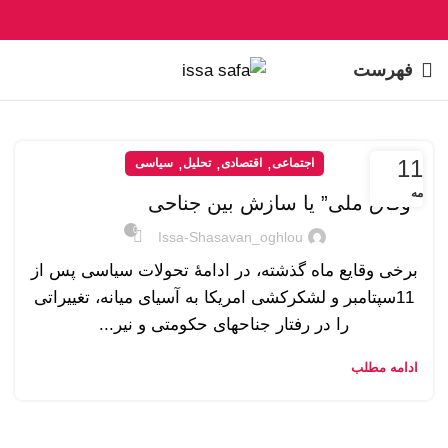
فهرست
,
,
,
11
اجتماعی
اقتصادی
تحلیل
سیاسی
مه
“وفاق ملی” یا سازش بین جناحی
0
Issa-Shasavan_oghlou
برخی وقایع ماه گذشته، در ادامۀ تحولات سیاسی پس از
11سپتامبر و لشکرکشی امریکا به آسیای میانه، تغییراتی
را در رفتار جناحهای حکومتی و نیر...
ادامه مطلب