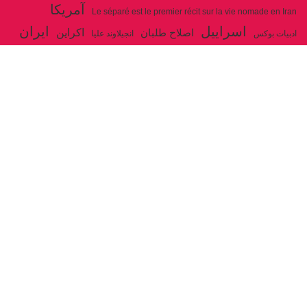
آمریکا
Le séparé est le premier récit sur la vie nomade en Iran
اسراییل
ایران
اکراین
اصلاح طلبان
ادبیات بوکس
انجیلاوند علیا
حزب توده ایران
جنگ
ایل شاهسون بغدادی
جو بایدن
بوکس
روسیه
خاتمی
خمینی
حزب سوسیالیست
خامنه ای
دیالکتیک
سازمان ملل
شوروی
رژیم ولایت فقیه
شاهسون
عیسی صفا
فلسطین
غزه
فرانسه
فداییان اکثریت
لنین
لبنان
مارکس
ولایت فقیه
مصر
مکرون
هگل
ارتباط با ما
ادرس ایمیل :
articles@issasafa.net