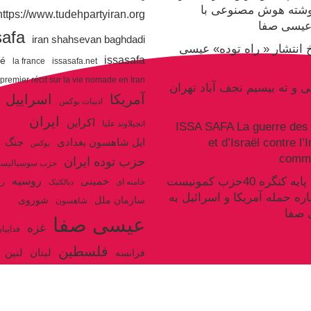
وشته هوش مصنوعی با
https://www.tudehpartyiran.org/
یسی صفا
safa
iran shahsevan baghdadi
یخ انتشار « راه توده» عیسی
issasafa
ré
la france
issasafa.net
 premier récit sur la vie nomade en Iran
نی و ته بیسیم نجف آباد تهران
آمریکا
اسراییل
ادبیات بوکس
ایران
اکراین
انجیلاوند علیا
ISSA SAFA La guerre des 
et d’Israël contre l’
جنگ
ایل شاهسون بغدادی
بوکس
commu
حزب توده ایران
حزب سوسیالیس
روسیه
سکوت سند پایه کنگره 40حزب کمونیست
خمینی
خامنه ای
رژ
دیالکتیک
اره حمله آمریکا و اسرائیل به
سازمان ملل
شوروی
شاهسون
 صفا
عیسی صفا
غزه
فداییا
فلسطین
لنین
لبنان
فرانسه
ولایت فقیه
مکرون
هگل