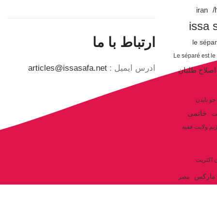
iran
issa 
ارتباط با ما
le sépa
Le séparé est le
ادرس ایمیل :
articles@issasafa.net
اصلاح طلبان
جو بایدن
خاتمی
ت
یم ولایت فقیه
ن اکثریت
مارکس
مصر