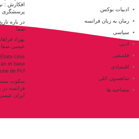
افکارش : ن
ادبیات بوکس
پرسشگری ع
رمان به زبان فرانسه
در باره تار
صفا
سیاسی
بهزاد فراها
ادبی
عیسی صفا
فلسفی
États-Unis
Iran et base
اقتصادی
ne de Pcf
شاهسون ائلی
فرانسه در ب
مصاحبه ها
ایران عیسی