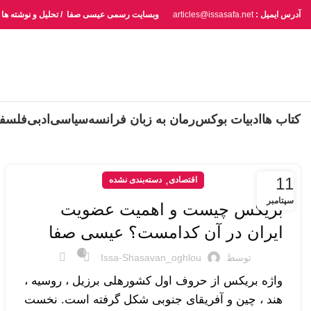
آدرس ایمیل :
articles@issasafa.net
وبسایت رسمی عیسی صفا / تحلیل و نوشته ها
کتاب ها
ادبیات بوکس
رمان به زبان فرانسه
سیاسی
ادبی
فلسف
,
11
اقتصادی
دسته‌بندی نشده
سپتامبر
بریکس چیست و اهمیت عضویت
ایران در آن کدامست؟ عیسی صفا
0
توسط
Issa-Shasavan_oghlou
واژه بریکس از حروف اول کشورهلی برزیل ، روسیه ،
هند ، چین و آفریقای جنوبی شکل گرفته است. نخست