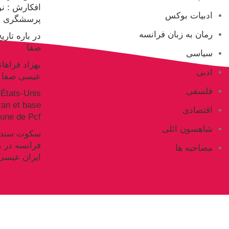
افکارش : ن
ادبیات بوکس
پرسشگری ع
رمان به زبان فرانسه
در باره تار
صفا
سیاسی
بهزاد فراها
ادبی
عیسی صفا
فلسفی
États-Unis
Iran et base
اقتصادی
ne de Pcf
شاهسون ائلی
فرانسه در ب
مصاحبه ها
ایران عیسی