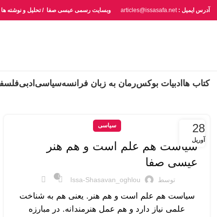
آدرس ایمیل :
articles@issasafa.net
وبسایت رسمی عیسی صفا / تحلیل و نوشته ها
کتاب ها
ادبیات بوکس
رمان به زبان فرانسه
سیاسی
ادبی
فلسف
28
سیاسی
آوریل
سیاست هم علم است و هم هنر
عیسی صفا
0
توسط
Issa-Shasavan_oghlou
سیاست هم علم است و هم هنر. یعنی هم به شناخت
علمی نیاز دارد و هم عمل هنرمندانه. در مبارزه