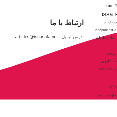
iran
issa 
ارتباط با ما
le sépa
Le séparé est le
ادرس ایمیل :
articles@issasafa.net
اصلاح طلبان
جو بایدن
خاتمی
ت
یم ولایت فقیه
ن اکثریت
مارکس
مصر