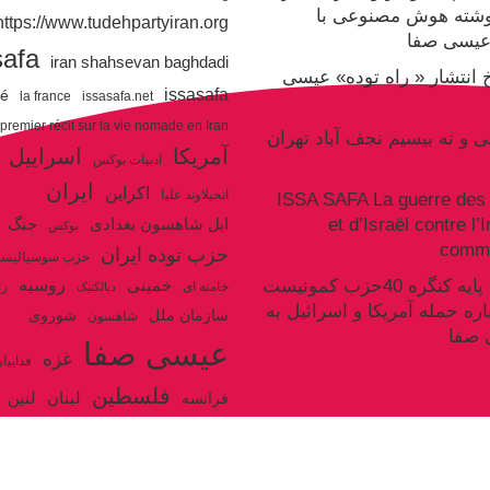
وشته هوش مصنوعی با
https://www.tudehpartyiran.org/
یسی صفا
safa
iran shahsevan baghdadi
یخ انتشار « راه توده» عیسی
issasafa
ré
la france
issasafa.net
 premier récit sur la vie nomade en Iran
نی و ته بیسیم نجف آباد تهران
آمریکا
اسراییل
ادبیات بوکس
ایران
اکراین
انجیلاوند علیا
ISSA SAFA La guerre des 
et d’Israël contre l’
جنگ
ایل شاهسون بغدادی
بوکس
commu
حزب توده ایران
حزب سوسیالیس
روسیه
سکوت سند پایه کنگره 40حزب کمونیست
خمینی
خامنه ای
رژ
دیالکتیک
اره حمله آمریکا و اسرائیل به
سازمان ملل
شوروی
شاهسون
 صفا
عیسی صفا
غزه
فداییا
فلسطین
لنین
لبنان
فرانسه
ولایت فقیه
مکرون
هگل