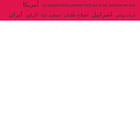
آمریکا
Le séparé est le premier récit sur la vie nomade en Iran
اسراییل
ایران
اکراین
اصلاح طلبان
ادبیات بوکس
انجیلاوند علیا
حزب توده ایران
جنگ
ایل شاهسون بغدادی
جو بایدن
بوکس
روسیه
خاتمی
خمینی
حزب سوسیالیست
خامنه ای
دیالکتیک
سازمان ملل
شوروی
رژیم ولایت فقیه
شاهسون
عیسی صفا
فلسطین
غزه
فرانسه
فداییان اکثریت
لنین
لبنان
مارکس
ولایت فقیه
مصر
مکرون
هگل
ارتباط با ما
ادرس ایمیل :
articles@issasafa.net