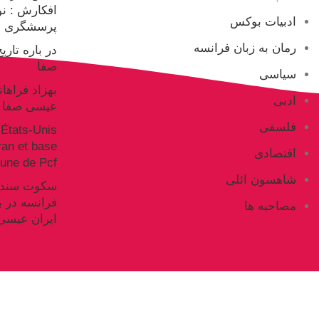
افکارش : ن
ادبیات بوکس
پرسشگری ع
رمان به زبان فرانسه
در باره تار
صفا
سیاسی
بهزاد فراها
ادبی
عیسی صفا
فلسفی
États-Unis
Iran et base
اقتصادی
ne de Pcf
شاهسون ائلی
فرانسه در ب
مصاحبه ها
ایران عیسی