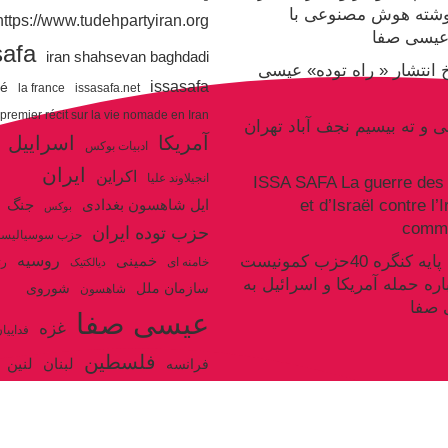
وشته هوش مصنوعی با
https://www.tudehpartyiran.org/
یسی صفا
safa
iran shahsevan baghdadi
یخ انتشار « راه توده» عیسی
issasafa
ré
la france
issasafa.net
 premier récit sur la vie nomade en Iran
نی و ته بیسیم نجف آباد تهران
آمریکا
اسراییل
ادبیات بوکس
ایران
اکراین
انجیلاوند علیا
ISSA SAFA La guerre des 
et d’Israël contre l’
جنگ
ایل شاهسون بغدادی
بوکس
commu
حزب توده ایران
حزب سوسیالیس
روسیه
سکوت سند پایه کنگره 40حزب کمونیست
خمینی
خامنه ای
رژ
دیالکتیک
اره حمله آمریکا و اسرائیل به
سازمان ملل
شوروی
شاهسون
 صفا
عیسی صفا
غزه
فداییا
فلسطین
لنین
لبنان
فرانسه
ولایت فقیه
مکرون
هگل