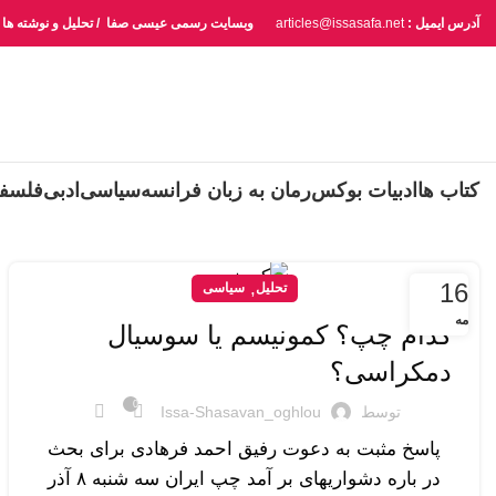
آدرس ایمیل :
articles@issasafa.net
وبسایت رسمی عیسی صفا / تحلیل و نوشته ها
کتاب ها
ادبیات بوکس
رمان به زبان فرانسه
سیاسی
ادبی
فلسف
16
,
تحلیل
سیاسی
مه
کدام چپ؟ کمونیسم یا سوسیال
دمکراسی؟
0
توسط
Issa-Shasavan_oghlou
پاسخ مثبت به دعوت رفیق احمد فرهادی برای بحث
در باره دشواریهای بر آمد چپ ایران سه شنبه ۸ آذر