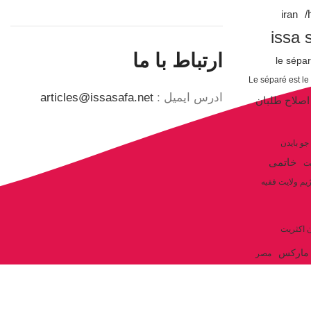
iran
issa 
ارتباط با ما
le sépa
Le séparé est le
ادرس ایمیل :
articles@issasafa.net
اصلاح طلبان
جو بایدن
خاتمی
ت
یم ولایت فقیه
ن اکثریت
مارکس
مصر