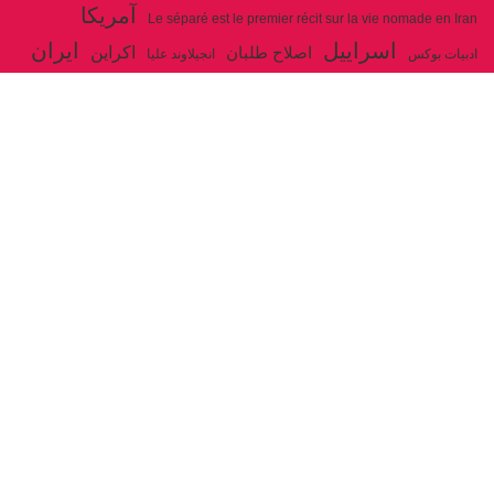
آمریکا
Le séparé est le premier récit sur la vie nomade en Iran
اسراییل
ایران
اکراین
اصلاح طلبان
ادبیات بوکس
انجیلاوند علیا
حزب توده ایران
جنگ
ایل شاهسون بغدادی
جو بایدن
بوکس
روسیه
خاتمی
خمینی
حزب سوسیالیست
خامنه ای
دیالکتیک
سازمان ملل
شوروی
رژیم ولایت فقیه
شاهسون
عیسی صفا
فلسطین
غزه
فرانسه
فداییان اکثریت
لنین
لبنان
مارکس
ولایت فقیه
مصر
مکرون
هگل
ارتباط با ما
ادرس ایمیل :
articles@issasafa.net