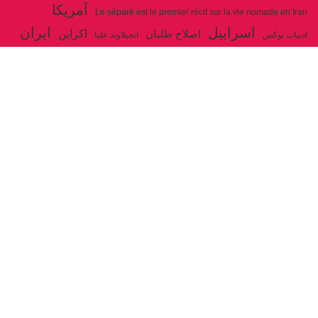
آمریکا
Le séparé est le premier récit sur la vie nomade en Iran
اسراییل
ایران
اکراین
اصلاح طلبان
ادبیات بوکس
انجیلاوند علیا
حزب توده ایران
جنگ
ایل شاهسون بغدادی
جو بایدن
بوکس
روسیه
خاتمی
خمینی
حزب سوسیالیست
خامنه ای
دیالکتیک
سازمان ملل
شوروی
رژیم ولایت فقیه
شاهسون
عیسی صفا
فلسطین
غزه
فرانسه
فداییان اکثریت
لنین
لبنان
مارکس
ولایت فقیه
مصر
مکرون
هگل
ارتباط با ما
ادرس ایمیل :
articles@issasafa.net