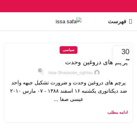
فهرست
30
سیاسی
مه
پرچم های دروغین وحدت
0
Issa-Shasavan_oghlou
پرچم های دروغین وحدت و ضرورت تشکیل جبهه واحد
ضد دیکتاتوری يکشنبه ۱۶ اسفند ۱۳۸۸ - ۰۷ مارس ۲۰۱۰
عیسی صفا ...
ادامه مطلب