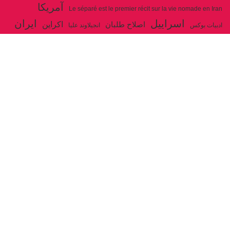
آمریکا
Le séparé est le premier récit sur la vie nomade en Iran
اسراییل
ایران
اکراین
اصلاح طلبان
ادبیات بوکس
انجیلاوند علیا
حزب توده ایران
جنگ
ایل شاهسون بغدادی
جو بایدن
بوکس
روسیه
خاتمی
خمینی
حزب سوسیالیست
خامنه ای
دیالکتیک
سازمان ملل
شوروی
رژیم ولایت فقیه
شاهسون
عیسی صفا
فلسطین
غزه
فرانسه
فداییان اکثریت
لنین
لبنان
مارکس
ولایت فقیه
مصر
مکرون
هگل
ارتباط با ما
ادرس ایمیل :
articles@issasafa.net