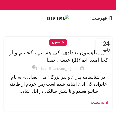
فهرست
24
شاهسون
ژانویه
ایل شاهسون بغدادی :کی هستیم ، کجاییم و از
کجا آمده ایم؟(1) عیسی صفا
0
Issa-Shasavan_oghlou
در شناسنامه پدران و پدر بزرگان ما « بغدادی» به نام
خانواده گی آنان اضافه شده است (من خودم از طایفه
ساتلو هستم و تا شش سالگی در ایل شاه...
ادامه مطلب