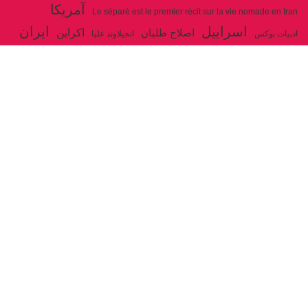
آمریکا
Le séparé est le premier récit sur la vie nomade en Iran
اسراییل
ایران
اکراین
اصلاح طلبان
ادبیات بوکس
انجیلاوند علیا
حزب توده ایران
جنگ
ایل شاهسون بغدادی
جو بایدن
بوکس
روسیه
خاتمی
خمینی
حزب سوسیالیست
خامنه ای
دیالکتیک
سازمان ملل
شوروی
رژیم ولایت فقیه
شاهسون
عیسی صفا
فلسطین
غزه
فرانسه
فداییان اکثریت
لنین
لبنان
مارکس
ولایت فقیه
مصر
مکرون
هگل
ارتباط با ما
ادرس ایمیل :
articles@issasafa.net