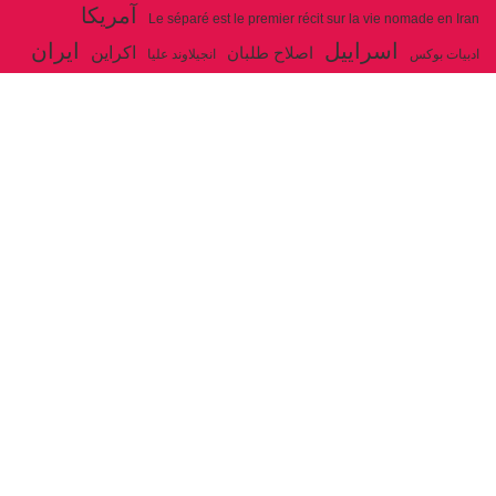
آمریکا
Le séparé est le premier récit sur la vie nomade en Iran
اسراییل
ایران
اکراین
اصلاح طلبان
ادبیات بوکس
انجیلاوند علیا
حزب توده ایران
جنگ
ایل شاهسون بغدادی
جو بایدن
بوکس
روسیه
خاتمی
خمینی
حزب سوسیالیست
خامنه ای
دیالکتیک
سازمان ملل
شوروی
رژیم ولایت فقیه
شاهسون
عیسی صفا
فلسطین
غزه
فرانسه
فداییان اکثریت
لنین
لبنان
مارکس
ولایت فقیه
مصر
مکرون
هگل
ارتباط با ما
ادرس ایمیل :
articles@issasafa.net