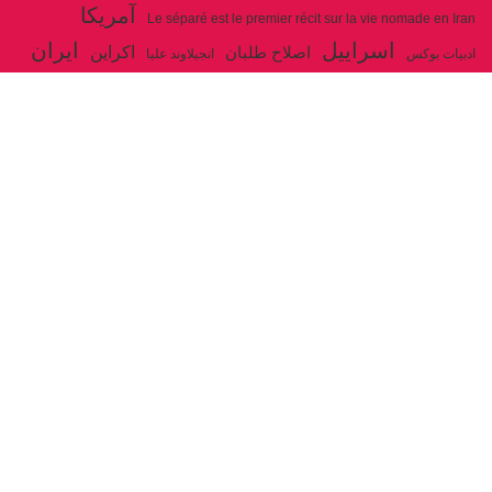
آمریکا
Le séparé est le premier récit sur la vie nomade en Iran
اسراییل
ایران
اکراین
اصلاح طلبان
ادبیات بوکس
انجیلاوند علیا
حزب توده ایران
جنگ
ایل شاهسون بغدادی
جو بایدن
بوکس
روسیه
خاتمی
خمینی
حزب سوسیالیست
خامنه ای
دیالکتیک
سازمان ملل
شوروی
رژیم ولایت فقیه
شاهسون
عیسی صفا
فلسطین
غزه
فرانسه
فداییان اکثریت
لنین
لبنان
مارکس
ولایت فقیه
مصر
مکرون
هگل
ارتباط با ما
ادرس ایمیل :
articles@issasafa.net