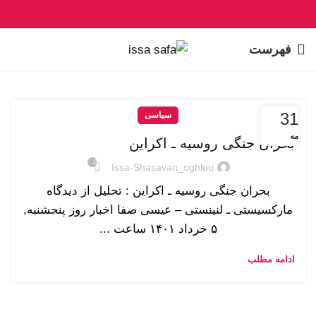
فهرست
31
سیاسی
مه
بحران جنگی روسیه ـ اکراین
0
Issa-Shasavan_oghlou
بحران جنگی روسیه ـ اکراین : تحلیل از دیدگاه
مارکسیستی ـ لنینستی – عیسی صفا اخبار روز پنجشنبه,
۵ خرداد ۱۴۰۱ ساعت ...
ادامه مطلب