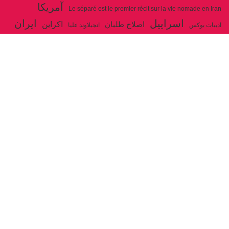
آمریکا
Le séparé est le premier récit sur la vie nomade en Iran
اسراییل
ایران
اکراین
اصلاح طلبان
ادبیات بوکس
انجیلاوند علیا
حزب توده ایران
جنگ
ایل شاهسون بغدادی
جو بایدن
بوکس
روسیه
خاتمی
خمینی
حزب سوسیالیست
خامنه ای
دیالکتیک
سازمان ملل
شوروی
رژیم ولایت فقیه
شاهسون
عیسی صفا
فلسطین
غزه
فرانسه
فداییان اکثریت
لنین
لبنان
مارکس
ولایت فقیه
مصر
مکرون
هگل
ارتباط با ما
ادرس ایمیل :
articles@issasafa.net