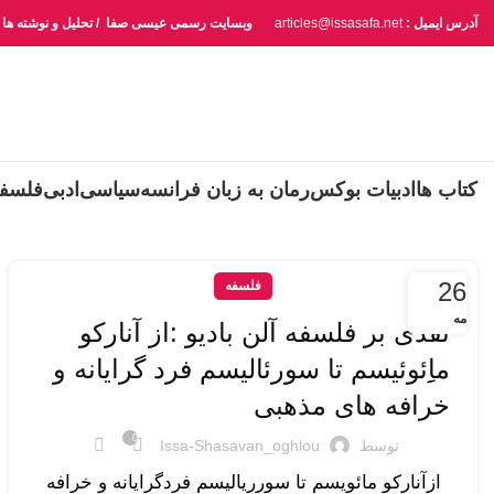
آدرس ایمیل :
articles@issasafa.net
وبسایت رسمی عیسی صفا / تحلیل و نوشته ها
کتاب ها
ادبیات بوکس
رمان به زبان فرانسه
سیاسی
ادبی
فلسف
26
فلسفه
مه
نقدی بر فلسفه آلن بادیو :از آنارکو
ماِِئوئیسم تا سورئالیسم فرد گرایانه و
خرافه های مذهبی
0
توسط
Issa-Shasavan_oghlou
ازآنارکو مائویسم تا سورریالیسم فردگرایانه و خرافه