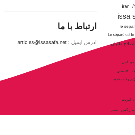
iran
issa 
ارتباط با ما
le sépa
Le séparé est le
ادرس ایمیل :
articles@issasafa.net
اصلاح طلبان
جو بایدن
خاتمی
ت
یم ولایت فقیه
ن اکثریت
مارکس
مصر