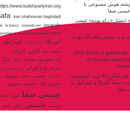
وشته هوش مصنوعی با
https://www.tudehpartyiran.org/
یسی صفا
safa
iran shahsevan baghdadi
یخ انتشار « راه توده» عیسی
issasafa
ré
la france
issasafa.net
 premier récit sur la vie nomade en Iran
نی و ته بیسیم نجف آباد تهران
آمریکا
اسراییل
ادبیات بوکس
ایران
اکراین
انجیلاوند علیا
ISSA SAFA La guerre des 
et d’Israël contre l’
جنگ
ایل شاهسون بغدادی
بوکس
commu
حزب توده ایران
حزب سوسیالیس
روسیه
سکوت سند پایه کنگره 40حزب کمونیست
خمینی
خامنه ای
رژ
دیالکتیک
اره حمله آمریکا و اسرائیل به
سازمان ملل
شوروی
شاهسون
 صفا
عیسی صفا
غزه
فداییا
فلسطین
لنین
لبنان
فرانسه
ولایت فقیه
مکرون
هگل