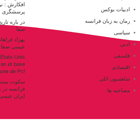
افکارش : ن
ادبیات بوکس
پرسشگری ع
رمان به زبان فرانسه
در باره تار
صفا
سیاسی
بهزاد فراها
ادبی
عیسی صفا
فلسفی
États-Unis
Iran et base
اقتصادی
ne de Pcf
شاهسون ائلی
فرانسه در ب
مصاحبه ها
ایران عیسی