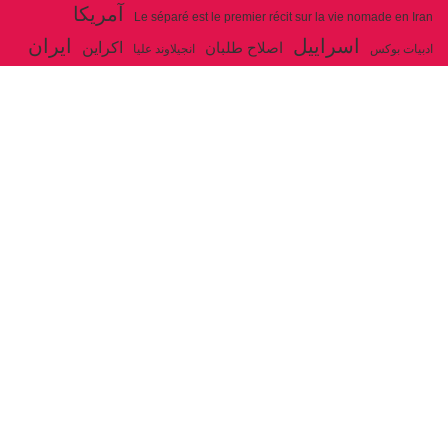
آمریکا
Le séparé est le premier récit sur la vie nomade en Iran
اسراییل
ایران
اکراین
اصلاح طلبان
ادبیات بوکس
انجیلاوند علیا
حزب توده ایران
جنگ
ایل شاهسون بغدادی
جو بایدن
بوکس
روسیه
خاتمی
خمینی
حزب سوسیالیست
خامنه ای
دیالکتیک
سازمان ملل
شوروی
رژیم ولایت فقیه
شاهسون
عیسی صفا
فلسطین
غزه
فرانسه
فداییان اکثریت
لنین
لبنان
مارکس
ولایت فقیه
مصر
مکرون
هگل
ارتباط با ما
ادرس ایمیل :
articles@issasafa.net