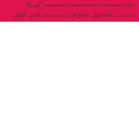
آمریکا
Le séparé est le premier récit sur la vie nomade en Iran
اسراییل
ایران
اکراین
اصلاح طلبان
ادبیات بوکس
انجیلاوند علیا
حزب توده ایران
جنگ
ایل شاهسون بغدادی
جو بایدن
بوکس
روسیه
خاتمی
خمینی
حزب سوسیالیست
خامنه ای
دیالکتیک
عیسی صفا
سازمان ملل
شوروی
رژیم ولایت فقیه
شاهسون
فلسطین
غزه
لنین
لبنان
فرانسه
مارکس
فداییان اکثریت
مصر
ولایت فقیه
مکرون
هگل
ارتباط با ما
ادرس ایمیل :
articles@issasafa.net