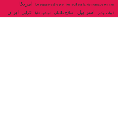
آمریکا
Le séparé est le premier récit sur la vie nomade en Iran
اسراییل
ایران
اکراین
اصلاح طلبان
ادبیات بوکس
انجیلاوند علیا
حزب توده ایران
جنگ
ایل شاهسون بغدادی
جو بایدن
بوکس
روسیه
خاتمی
خمینی
حزب سوسیالیست
خامنه ای
دیالکتیک
سازمان ملل
شوروی
رژیم ولایت فقیه
شاهسون
عیسی صفا
فلسطین
غزه
فرانسه
فداییان اکثریت
لنین
لبنان
مارکس
ولایت فقیه
مصر
مکرون
هگل
ارتباط با ما
ادرس ایمیل :
articles@issasafa.net