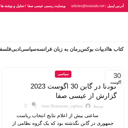
آدرس ایمیل :
articles@issasafa.net
وبسایت رسمی عیسی صفا / تحلیل و نوشته ها
کتاب ها
ادبیات بوکس
رمان به زبان فرانسه
سیاسی
ادبی
فلسف
30
سیاسی
آگوست
کودتا در گابن 30 اگوست 2023
گزارش از عیسی صفا
0
توسط
Issa-Shasavan_oghlou
ساعتی بیش از اعلام نتایج انتخاب ریاست
جمهوری در گابن نگذشته بود که یک گروه نظامی از