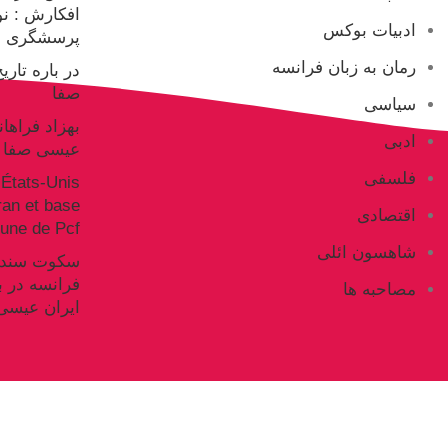
افکارش : ن
ادبیات بوکس
پرسشگری ع
رمان به زبان فرانسه
در باره تار
صفا
سیاسی
بهزاد فراها
ادبی
عیسی صفا
فلسفی
États-Unis
Iran et base
اقتصادی
ne de Pcf
شاهسون ائلی
فرانسه در ب
مصاحبه ها
ایران عیسی