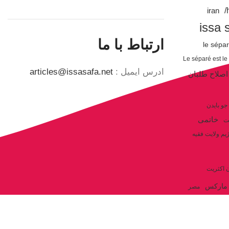
iran
issa 
ارتباط با ما
le sépa
Le séparé est le
ادرس ایمیل :
articles@issasafa.net
اصلاح طلبان
جو بایدن
خاتمی
ت
یم ولایت فقیه
ن اکثریت
مارکس
مصر