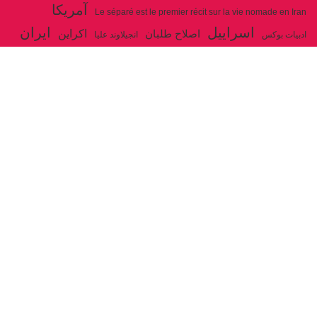
آمریکا
Le séparé est le premier récit sur la vie nomade en Iran
اسراییل
ایران
اکراین
اصلاح طلبان
ادبیات بوکس
انجیلاوند علیا
حزب توده ایران
جنگ
ایل شاهسون بغدادی
جو بایدن
بوکس
روسیه
خاتمی
خمینی
حزب سوسیالیست
خامنه ای
دیالکتیک
سازمان ملل
شوروی
رژیم ولایت فقیه
شاهسون
عیسی صفا
فلسطین
غزه
فرانسه
فداییان اکثریت
لنین
لبنان
مارکس
ولایت فقیه
مصر
مکرون
هگل
ارتباط با ما
ادرس ایمیل :
articles@issasafa.net