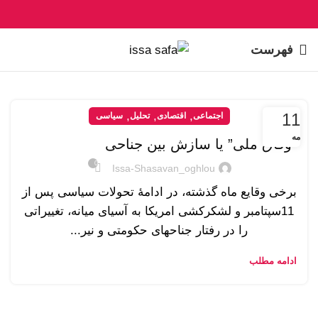
فهرست
,
,
,
11
اجتماعی
اقتصادی
تحلیل
سیاسی
مه
“وفاق ملی” یا سازش بین جناحی
0
Issa-Shasavan_oghlou
برخی وقایع ماه گذشته، در ادامۀ تحولات سیاسی پس از
11سپتامبر و لشکرکشی امریکا به آسیای میانه، تغییراتی
را در رفتار جناحهای حکومتی و نیر...
ادامه مطلب