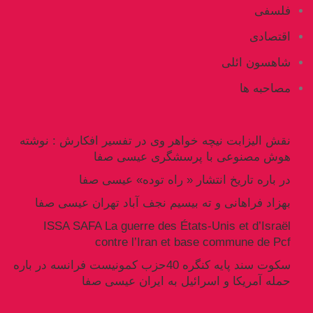
فلسفی
اقتصادی
شاهسون ائلی
مصاحبه ها
نقش الیزابت نیچه خواهر وی در تفسیر افکارش : نوشته
هوش مصنوعی با پرسشگری عیسی صفا
در باره تاریخ انتشار « راه توده» عیسی صفا
بهزاد فراهانی و ته بیسیم نجف آباد تهران عیسی صفا
ISSA SAFA La guerre des États-Unis et d’Israël
contre l’Iran et base commune de Pcf
سکوت سند پایه کنگره 40حزب کمونیست فرانسه در باره
حمله آمریکا و اسرائیل به ایران عیسی صفا