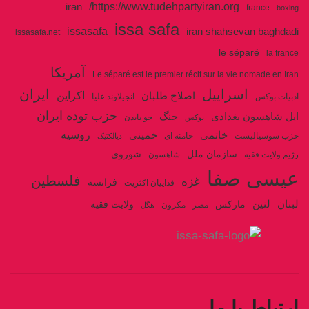
https://www.tudehpartyiran.org/
iran
france
boxing
issa safa
issasafa
iran shahsevan baghdadi
issasafa.net
le séparé
la france
آمریکا
Le séparé est le premier récit sur la vie nomade en Iran
اسراییل
ایران
اکراین
اصلاح طلبان
ادبیات بوکس
انجیلاوند علیا
حزب توده ایران
جنگ
ایل شاهسون بغدادی
جو بایدن
بوکس
روسیه
خاتمی
خمینی
حزب سوسیالیست
خامنه ای
دیالکتیک
سازمان ملل
شوروی
رژیم ولایت فقیه
شاهسون
عیسی صفا
فلسطین
غزه
فرانسه
فداییان اکثریت
لنین
لبنان
مارکس
ولایت فقیه
مصر
مکرون
هگل
ارتباط با ما