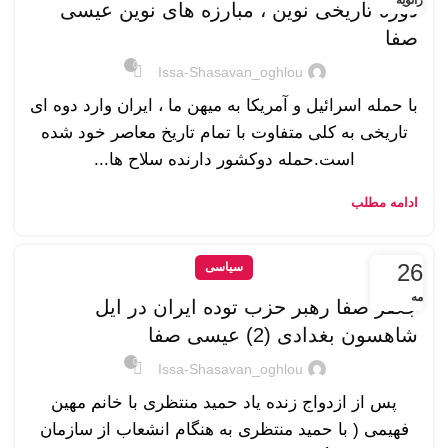
ژانویه
دوره تاریخی نوین ، مبارزه های نوین عیسی
صفا
0
Issa-Shasavan_oghlou
با حمله اسرائیل و آمریکا به میهن ما ، ایران وارد دوه ای
تاریخی به کلی متفاوت با تمام تاریخ معاصر خود شده
است.حمله دوکشور دارنده سلاح ها...
ادامه مطلب
26
سیاسی
مه
جعفر صفا رهبر حزب توده ایران در ایل
شاهسون بغدادی (2) عیسی صفا
0
Issa-Shasavan_oghlou
پس از ازدواج زنده یاد حمید منتظری با خانم مهین
فهیمی ( با حمید منتظری به هنگام انشعاب از سازمان