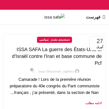
فهرست
,
27
دسته‌بندی نشده
سیاسی
آوریل
ISSA SAFA La guerre des États-Unis et
d’Israël contre l’Iran et base commune de
Pcf
0
Issa-Shasavan_oghlou
Camarade ! Lors de la première réunion
préparatoire du 40e congrès du Parti communiste
français , j’ai présenté, dans la section de Nan...
ادامه مطلب