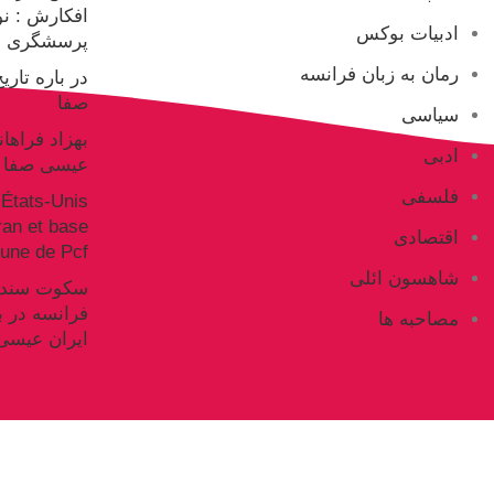
افکارش : ن
ادبیات بوکس
پرسشگری ع
رمان به زبان فرانسه
در باره تار
صفا
سیاسی
بهزاد فراها
ادبی
عیسی صفا
فلسفی
États-Unis
Iran et base
اقتصادی
ne de Pcf
شاهسون ائلی
فرانسه در ب
مصاحبه ها
ایران عیسی