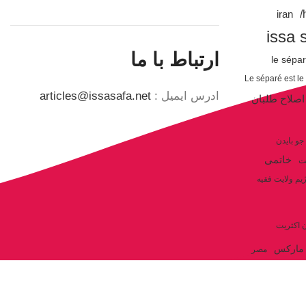
iran
issa 
ارتباط با ما
le sépa
Le séparé est le
ادرس ایمیل :
articles@issasafa.net
اصلاح طلبان
جو بایدن
خاتمی
ت
یم ولایت فقیه
ن اکثریت
مارکس
مصر