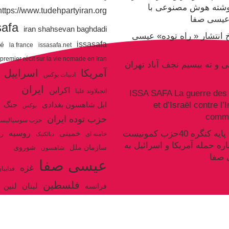
وشته هوش مصنوعی با
https://www.tudehpartyiran.org/
یسی صفا
safa
iran shahsevan baghdadi
یخ انتشار « راه توده» عیسی
issasafa
ré
la france
issasafa.net
 premier récit sur la vie nomade en Iran
نی و ته بیسیم نجف آباد تهران
آمریکا
اسراییل
ادبیات بوکس
ایران
اکراین
انجیلاوند علیا
ISSA SAFA La guerre des 
et d’Israël contre l’
جنگ
ایل شاهسون بغدادی
بوکس
commu
حزب توده ایران
حزب سوسیالیس
روسیه
سکوت سند پایه کنگره 40حزب کمونیست
خمینی
خامنه ای
رژ
دیالکتیک
اره حمله آمریکا و اسرائیل به
سازمان ملل
شوروی
شاهسون
 صفا
عیسی صفا
غزه
فداییا
فلسطین
لنین
لبنان
فرانسه
ولایت فقیه
مکرون
هگل