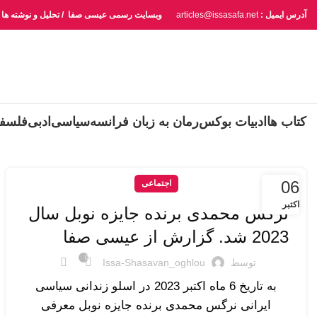
آدرس ایمیل :
articles@issasafa.net
وبسایت رسمی عیسی صفا / تحلیل و نوشته ها
کتاب ها
ادبیات بوکس
رمان به زبان فرانسه
سیاسی
ادبی
فلسف
06
اجتماعی
اکتبر
نرگس محمدی برنده جایزه نوبل سال
2023 شد. گزارش از عیسی صفا
0
توسط
Issa-Shasavan_oghlou
به تاریخ 6 ماه اکتبر 2023 در اسلو زندانی سیاسی
ایرانی نرگس محمدی برنده جایزه نوبل معرفی