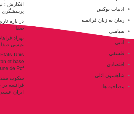
افکارش : ن
ادبیات بوکس
پرسشگری ع
رمان به زبان فرانسه
در باره تار
صفا
سیاسی
بهزاد فراها
ادبی
عیسی صفا
فلسفی
États-Unis
Iran et base
اقتصادی
ne de Pcf
شاهسون ائلی
فرانسه در ب
مصاحبه ها
ایران عیسی