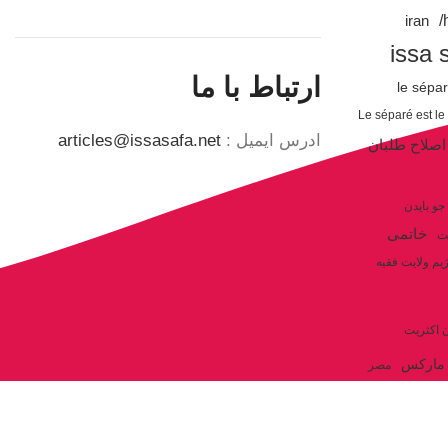
iran
issa 
ارتباط با ما
le sépa
Le séparé est le
ادرس ایمیل :
articles@issasafa.net
اصلاح طلبان
جو بایدن
خاتمی
ت
یم ولایت فقیه
ن اکثریت
مارکس
مصر