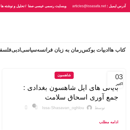
آدرس ایمیل :
articles@issasafa.net
وبسایت رسمی عیسی صفا / تحلیل و نوشته ها
کتاب ها
ادبیات بوکس
رمان به زبان فرانسه
سیاسی
ادبی
فلسف
03
شاهسون
اکتبر
بایاتی های ایل شاهسون بغدادی :
جمع آوری اسحاق سلامت
0
توسط
Issa-Shasavan_oghlou
ادامه مطلب