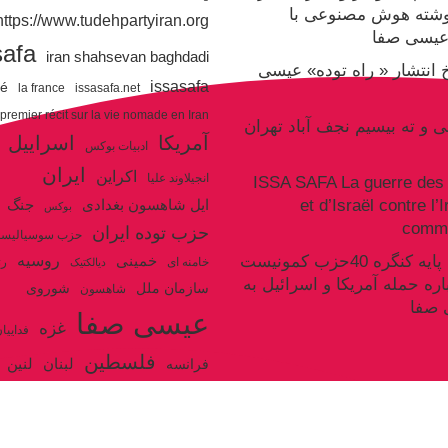
وشته هوش مصنوعی با
https://www.tudehpartyiran.org/
یسی صفا
safa
iran shahsevan baghdadi
یخ انتشار « راه توده» عیسی
issasafa
ré
la france
issasafa.net
 premier récit sur la vie nomade en Iran
نی و ته بیسیم نجف آباد تهران
آمریکا
اسراییل
ادبیات بوکس
ایران
اکراین
انجیلاوند علیا
ISSA SAFA La guerre des 
et d’Israël contre l’
جنگ
ایل شاهسون بغدادی
بوکس
commu
حزب توده ایران
حزب سوسیالیس
روسیه
سکوت سند پایه کنگره 40حزب کمونیست
خمینی
خامنه ای
رژ
دیالکتیک
اره حمله آمریکا و اسرائیل به
سازمان ملل
شوروی
شاهسون
 صفا
عیسی صفا
غزه
فداییا
فلسطین
لنین
لبنان
فرانسه
ولایت فقیه
مکرون
هگل